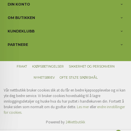
DIN KONTO
OM BUTIKKEN
KUNDEKLUBB
PARTNERE
FRAKT
KJØPSBETINGELSER
SIKKERHET OG PERSONVERN
NYHETSBREV
OFTE STILTE SPØRSMÅL
Vår nettbutikk bruker cookies slik at du får en bedre kjøpsopplevelse og vi kan
yte deg bedre service. Vi bruker cookies hovedsaklig til å lagre
innloggingsdetaljer og huske hva du har puttet i handlekurven din. Fortsett å
bruke siden som normalt om du godtar dette.
Les mer
eller
endre innstillinger
for cookies.
Powered by
24Nettbutikk