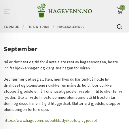
Gå
0
til
innholdet
FORSIDE
TIPS & TRIKS
HAGEKALENDER
September
Nå er det høst og tid for å nyte siste rest av hagesesongen, høste
inn fra kjøkkenhagen og klargjøre hagen for våren.
Det nærmer det seg slutten, men hvis du har tenkt å holde liv i
drivhuset og blomstene i krukker en måneds tid til, bør du ikke
stoppe å gjødsle ennå!
I drivhuset gjødsler vi selv inntil to uker før vi
rydder. Ute lar vi de fineste sommerblomstene stå til frosten tar
dem, og disse har vi nå gitt litt gjødsel. Slutter vi å gjødsle, stopper
blomstringen fortere opp.
https://www.hagevenn.no/
butikk/dyrkeutstyr/gjodsel