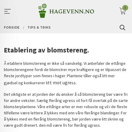
Gå
0
til
innholdet
FORSIDE
TIPS & TRIKS
Etablering av blomstereng.
Å etablere blomstereng er ikke så vanskelig. Vi anbefaler de ettårige
blomsterengene fordi de blomstrer mye kraftigere og er tilpasset de
fleste jordtyper som finnes i hager. Plantene tåler også litt mer
tt mot ugre
gjødsel og konkurrerer li
ss.
Det viktigste er at jorden der du ønsker å så blomstereng bør være fri
for andre vekster. Særlig flerårig ugress vil fort få overtak på de sarte
blomsterplantene. Våre ettårige arter er mer robuste og vil i de fleste
tilfellene være lettere å lykkes med enn våre flerårige blandinger. For
å lykkes med en flerårig blomstereng, bør jorden være litt skrinn og
være godt drenert. den må være fri for flerårig ugrass.