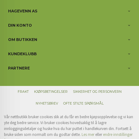
HAGEVENN AS
DIN KONTO
OM BUTIKKEN
KUNDEKLUBB
PARTNERE
FRAKT
KJØPSBETINGELSER
SIKKERHET OG PERSONVERN
NYHETSBREV
OFTE STILTE SPØRSMÅL
Vår nettbutikk bruker cookies slik at du får en bedre kjøpsopplevelse og vi kan
yte deg bedre service. Vi bruker cookies hovedsaklig til å lagre
innloggingsdetaljer og huske hva du har puttet i handlekurven din. Fortsett å
bruke siden som normalt om du godtar dette.
Les mer
eller
endre innstillinger