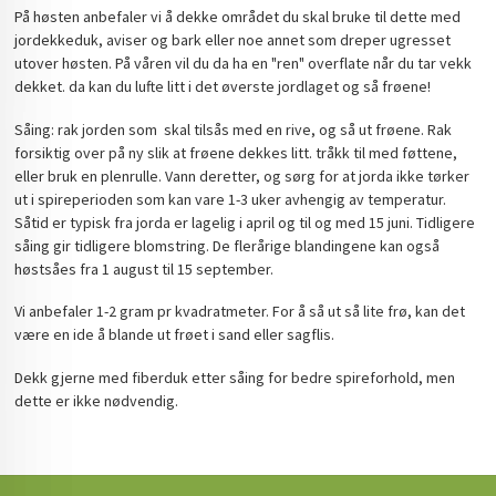
På høsten anbefaler vi å dekke området du skal bruke til dette med
jordekkeduk, aviser og bark eller noe annet som dreper ugresset
utover høsten. På våren vil du da ha en "ren" overflate når du tar vekk
dekket. da kan du lufte litt i det øverste jordlaget og så frøene!
Såing: rak jorden som skal tilsås med en rive, og så ut frøene. Rak
forsiktig over på ny slik at frøene dekkes litt. tråkk til med føttene,
eller bruk en plenrulle. Vann deretter, og sørg for at jorda ikke tørker
ut i spireperioden som kan vare 1-3 uker avhengig av temperatur.
Såtid er typisk fra jorda er lagelig i april og til og med 15 juni. Tidligere
såing gir tidligere blomstring. De flerårige blandingene kan også
høstsåes fra 1 august til 15 september.
Vi anbefaler 1-2 gram pr kvadratmeter. For å så ut så lite frø, kan det
være en ide å blande ut frøet i sand eller sagflis.
Dekk gjerne med fiberduk etter såing for bedre spireforhold, men
dette er ikke nødvendig.